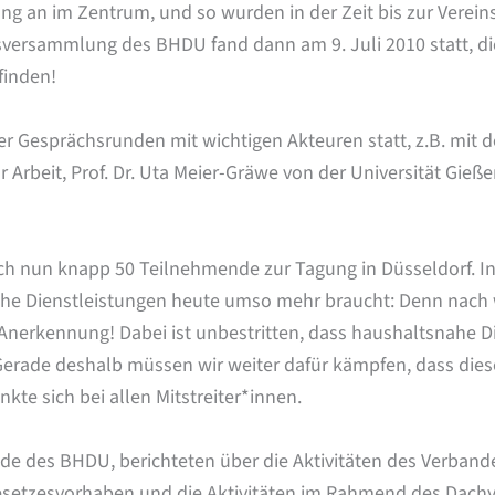
ang an im Zentrum, und so wurden in der Zeit bis zur Verei
versammlung des BHDU fand dann am 9. Juli 2010 statt, die 
finden!
esprächsrunden mit wichtigen Akteuren statt, z.B. mit de
Arbeit, Prof. Dr. Uta Meier-Gräwe von der Universität Gie
ch nun knapp 50 Teilnehmende zur Tagung in Düsseldorf. I
ahe Dienstleistungen heute umso mehr braucht: Denn nach 
Anerkennung! Dabei ist unbestritten, dass haushaltsnahe D
„Gerade deshalb müssen wir weiter dafür kämpfen, dass diese
kte sich bei allen Mitstreiter*innen.
ende des BHDU, berichteten über die Aktivitäten des Verband
Gesetzesvorhaben und die Aktivitäten im Rahmend des Dach