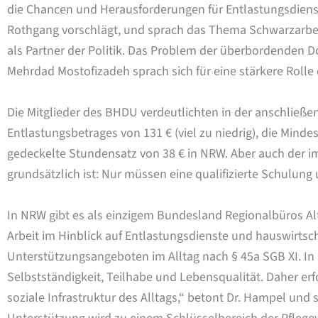
die Chancen und Herausforderungen für Entlastungsdienste.
Rothgang vorschlägt, und sprach das Thema Schwarzarbeit
als Partner der Politik. Das Problem der überbordenden
Mehrdad Mostofizadeh sprach sich für eine stärkere Roll
Die Mitglieder des BHDU verdeutlichten in der anschließe
Entlastungsbetrages von 131 € (viel zu niedrig), die Mi
gedeckelte Stundensatz von 38 € in NRW. Aber auch der i
grundsätzlich ist: Nur müssen eine qualifizierte Schulung
In NRW gibt es als einzigem Bundesland Regionalbüros Alt
Arbeit im Hinblick auf Entlastungsdienste und hauswirtsc
Unterstützungsangeboten im Alltag nach § 45a SGB XI. In s
Selbstständigkeit, Teilhabe und Lebensqualität. Daher erfo
soziale Infrastruktur des Alltags,“ betont Dr. Hampel und 