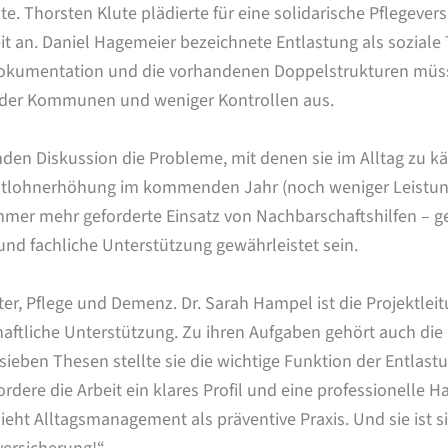
 Thorsten Klute plädierte für eine solidarische Pflegeversic
 an. Daniel Hagemeier bezeichnete Entlastung als soziale
 Dokumentation und die vorhandenen Doppelstrukturen müss
e der Kommunen und weniger Kontrollen aus.
nden Diskussion die Probleme, mit denen sie im Alltag zu 
ndestlohnerhöhung im kommenden Jahr (noch weniger Leistu
mmer mehr geforderte Einsatz von Nachbarschaftshilfen – g
 und fachliche Unterstützung gewährleistet sein.
er, Pflege und Demenz. Dr. Sarah Hampel ist die Projektleit
haftliche Unterstützung. Zu ihren Aufgaben gehört auch di
ieben Thesen stellte sie die wichtige Funktion der Entlastu
rdere die Arbeit ein klares Profil und eine professionelle Ha
sieht Alltagsmanagement als präventive Praxis. Und sie ist s