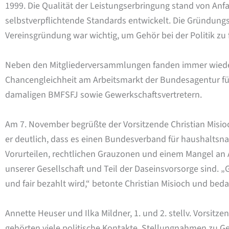
1999. Die Qualität der Leistungserbringung stand von Anf
selbstverpflichtende Standards entwickelt. Die Gründungs
Vereinsgründung war wichtig, um Gehör bei der Politik zu 
Neben den Mitgliederversammlungen fanden immer wieder G
Chancengleichheit am Arbeitsmarkt der Bundesagentur für 
damaligen BMFSFJ sowie Gewerkschaftsvertretern.
Am 7. November begrüßte der Vorsitzende Christian Misio
er deutlich, dass es einen Bundesverband für haushaltsn
Vorurteilen, rechtlichen Grauzonen und einem Mangel an 
unserer Gesellschaft und Teil der Daseinsvorsorge sind. 
und fair bezahlt wird,“ betonte Christian Misioch und bedan
Annette Heuser und Ilka Mildner, 1. und 2. stellv. Vorsitz
gehörten viele politische Kontakte, Stellungnahmen zu 