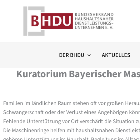
Zum
Inhalt
springen
DER BHDU
AKTUELLES
Kuratorium Bayerischer Masc
Familien im ländlichen Raum stehen oft vor großen Heraus
Schwangerschaft oder der Verlust eines Angehörigen könn
Fehlende Unterstützung vor Ort verschärft die Situation zu
Die Maschinenringe helfen mit haushaltsnahen Dienstleis
gehören Unterstützung im Haushalt, Begleitung im Alltag