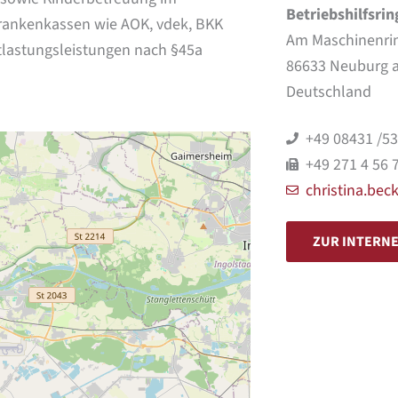
Betriebshilfsrin
 Krankenkassen wie AOK, vdek, BKK
Am Maschinenri
tlastungsleistungen nach §45a
86633 Neuburg a
Deutschland
+49 08431 /5
+49 271 4 56 
christina.be
ZUR INTERNE