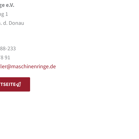
ge e.V.
ng 1
. d. Donau
388-233
78 91
ckler@maschinenringe.de
TSEITE