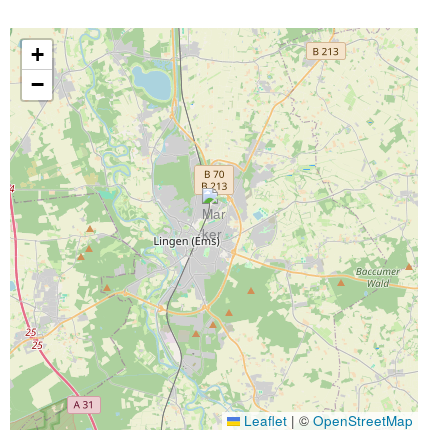
+
−
Leaflet
|
©
OpenStreetMap