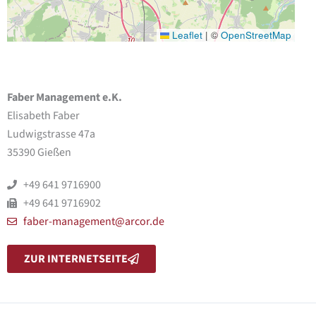
Leaflet
|
©
OpenStreetMap
Faber Management e.K.
Elisabeth Faber
Ludwigstrasse 47a
35390 Gießen
+49 641 9716900
+49 641 9716902
faber-management@arcor.de
ZUR INTERNETSEITE