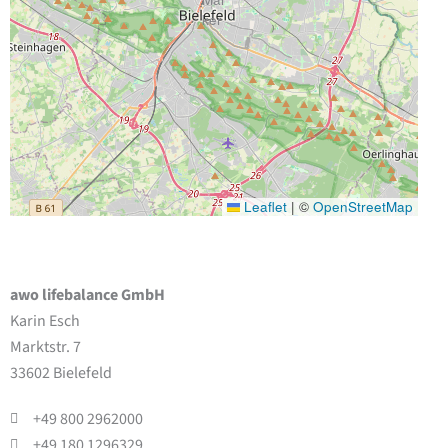
Leaflet
|
©
OpenStreetMap
awo lifebalance GmbH
Karin Esch
Marktstr. 7
33602 Bielefeld
+49 800 2962000
+49 180 1296329