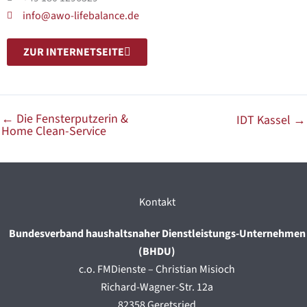
info@awo-lifebalance.de
ZUR INTERNETSEITE
←
Die Fensterputzerin &
IDT Kassel
→
Home Clean-Service
Kontakt
Bundesverband haushaltsnaher Dienstleistungs-Unternehmen
(BHDU)
c.o. FMDienste – Christian Misioch
Richard-Wagner-Str. 12a
82358 Geretsried