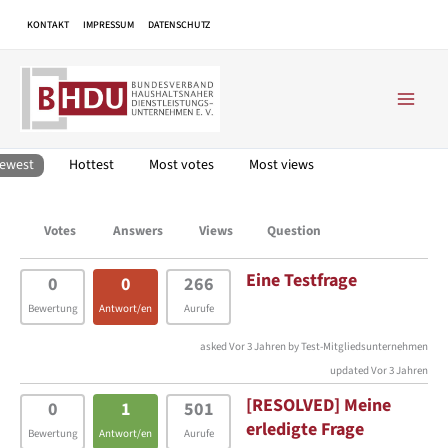
Zum
KONTAKT
IMPRESSUM
DATENSCHUTZ
Inhalt
springen
ewest
Hottest
Most votes
Most views
Votes
Answers
Views
Question
Eine Testfrage
0
0
266
Bewertung
Antwort/en
Aurufe
asked Vor 3 Jahren by Test-Mitgliedsunternehmen
updated Vor 3 Jahren
[RESOLVED] Meine
0
1
501
erledigte Frage
Bewertung
Antwort/en
Aurufe