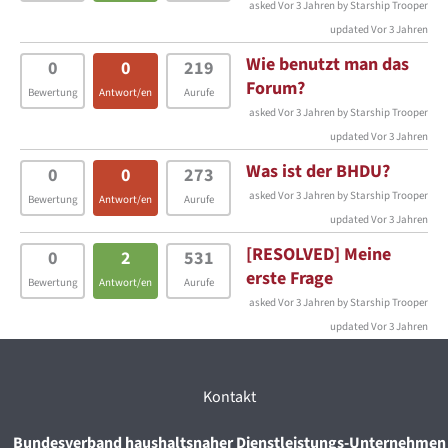
asked Vor 3 Jahren by Starship Trooper
updated Vor 3 Jahren
Wie benutzt man das
0
0
219
Forum?
Bewertung
Antwort/en
Aurufe
asked Vor 3 Jahren by Starship Trooper
updated Vor 3 Jahren
Was ist der BHDU?
0
0
273
asked Vor 3 Jahren by Starship Trooper
Bewertung
Antwort/en
Aurufe
updated Vor 3 Jahren
[RESOLVED] Meine
0
2
531
erste Frage
Bewertung
Antwort/en
Aurufe
asked Vor 3 Jahren by Starship Trooper
updated Vor 3 Jahren
Kontakt
Bundesverband haushaltsnaher Dienstleistungs-Unternehmen